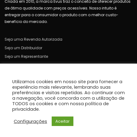
Criada em 2010, a marca Evus traz o conceito de oferecer produtos
de ótima qualidade com preços acessíveis. Nosso intuito é
entregar para o consumidor o produto com o melhor custo-
benefício do mercado.
Seja uma Revenda Autorizada
Seja um Distribuidor
Seja um Representante
Garantia
Perguntas Frequentes
Utilizamos cookies em nosso site para fornecer a
Contato
experiência mais relevante, lembrando suas
Política de Cookies
preferências e visitas repetidas. Ao continuar com
a navegação, você concorda com a utilização de
Política de Privacidade e Termos de Uso
TODOS os cookies e com nossa política de
privacidade.
Configurações
Aceitar
© 2021 EVUS - Todos Direitos Reservados