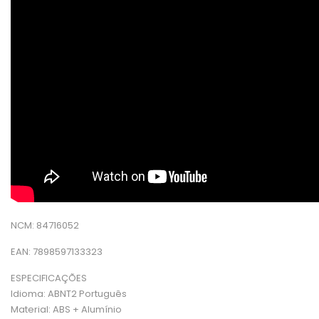
NCM: 84716052
EAN: 7898597133323
ESPECIFICAÇÕES
Idioma: ABNT2 Português
Material: ABS + Alumínio