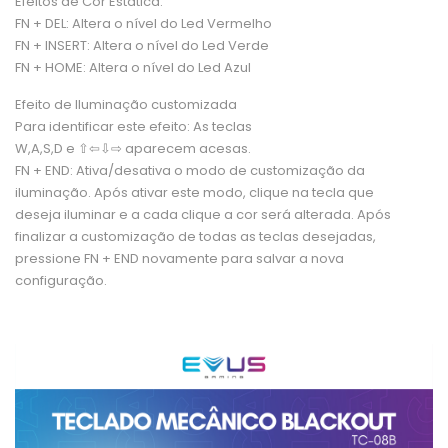
Efeitos de Cor Estática:
FN + DEL: Altera o nível do Led Vermelho
FN + INSERT: Altera o nível do Led Verde
FN + HOME: Altera o nível do Led Azul
Efeito de Iluminação customizada
Para identificar este efeito: As teclas
W,A,S,D
e
⇧⇦⇩⇨
aparecem acesas.
FN + END:
Ativa/desativa o modo de customização da
iluminação. Após ativar
este modo, clique na tecla que
deseja
iluminar e a cada clique a cor será alterada. Após
finalizar a customização de todas
as teclas desejadas,
pressione
FN + END
novamente para salvar a nova
configuração.