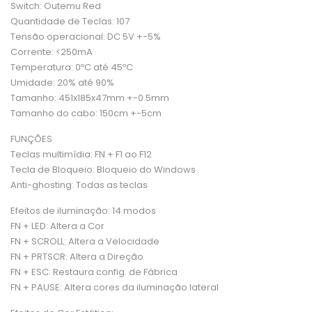
Switch: Outemu Red
Quantidade de Teclas: 107
Tensão operacional: DC 5V +-5%
Corrente: <250mA
Temperatura: 0ºC até 45ºC
Umidade: 20% até 90%
Tamanho: 451x185x47mm +-0.5mm
Tamanho do cabo: 150cm +-5cm
FUNÇÕES
Teclas multimídia: FN + F1 ao F12
Tecla de Bloqueio: Bloqueio do Windows
Anti-ghosting: Todas as teclas
Efeitos de iluminação: 14 modos
FN + LED: Altera a Cor
FN + SCROLL: Altera a Velocidade
FN + PRTSCR: Altera a Direção
FN + ESC: Restaura config. de Fábrica
FN + PAUSE:
Altera cores da iluminação lateral