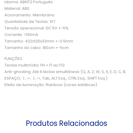
Idioma: ABNT2 Português
Material: ABS
Acionamento: Membrana
Quantidade de Teclas: 107
Tensão operacional: DC 5V +-5%
Corrente: <100mA
Tamanho: 432x125x33mm +-0.5mm
Tamanho do cabo: 180cm +-5cm
FUNÇÕES
Teclas multimídia: FN + F1 ao F12
Anti-ghosting: Até 6 teclas simultâneas (Q, A, Z, W, S, X, E, D, C, B,
ESPAÇO, ⇧, ⇦, ⇩, ⇨, Tab, ALT Esq., CTRL Esq., SHIFT Esq.)
Efeito de iluminação: Rainbow (cores estáticas)
Produtos Relacionados