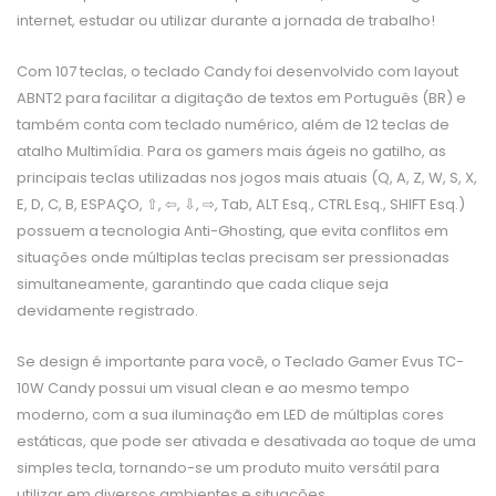
internet, estudar ou utilizar durante a jornada de trabalho!
Com 107 teclas, o teclado Candy foi desenvolvido com layout
ABNT2 para facilitar a digitação de textos em Português (BR) e
também conta com teclado numérico, além de 12 teclas de
atalho Multimídia. Para os gamers mais ágeis no gatilho, as
principais teclas utilizadas nos jogos mais atuais (Q, A, Z, W, S, X,
E, D, C, B, ESPAÇO, ⇧, ⇦, ⇩, ⇨, Tab, ALT Esq., CTRL Esq., SHIFT Esq.)
possuem a tecnologia Anti-Ghosting, que evita conflitos em
situações onde múltiplas teclas precisam ser pressionadas
simultaneamente, garantindo que cada clique seja
devidamente registrado.
Se design é importante para você, o Teclado Gamer Evus TC-
10W Candy possui um visual clean e ao mesmo tempo
moderno, com a sua iluminação em LED de múltiplas cores
estáticas, que pode ser ativada e desativada ao toque de uma
simples tecla, tornando-se um produto muito versátil para
utilizar em diversos ambientes e situações.