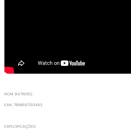
NCM: 84716052
EAN: 7898597133453
ESPECIFICAÇÕES