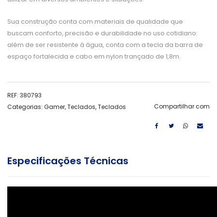
Sua construção conta com materiais de qualidade que
buscam conforto, precisão e durabilidade no uso cotidiano:
além de ser resistente à água, conta com a tecla da barra de
espaço fortalecida e cabo em nylon trançado de 1,8m.
REF:
380793
Compartilhar com
Categorias:
Gamer
,
Teclados
,
Teclados
Especificações Técnicas